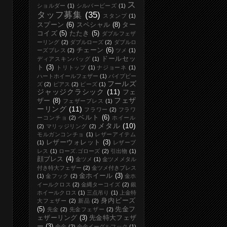
ス
ショルダー
(1)
シルバービーズ
(1)
タッフ募集
(35)
スタンプ
(1)
スプーン
(6)
スペシャル
(8)
ター
コイズ
(5)
たたき
(5)
ダブルフェザ
ーリング
(2)
ダブルローズ
(2)
ダブルロ
チェーン
(6)
ーズブレス
(2)
ツメ
(1)
ドールセッ
ディアスキンバッグ
(1)
ト
(3)
トリトップ
(1)
ナジョーネ
(1)
ハートホイールフェザー
(1)
パイプビー
フールズ
ズ
(2)
ピアス
(2)
ビーズ
(1)
ジャッジクラシック
(11)
フェ
フェザ
ザー
(8)
フェザーブレス
(1)
ーリング
(11)
フラワー
(2)
フラワ
ベルト
(6)
ーコンチョ
(2)
ホイール
メタル
(10)
(2)
マリッジリング
(2)
モルガンコンチョ
(1)
レザーアイテム
レザーウォレット
(3)
(1)
レザーブ
レス
(1)
ローズ.ゴローズ
(2)
引出物
(1)
顔ブレス
(4)
金ツメ
(1)
金ツメメタル
付き特大フェザー
(2)
金ツメ付きブレス
金ホイール
(3)
(1)
金フック
(2)
金ホ
イールクロス
(2)
金縄ターコイズ
(2)
銀
ホイールクロス
(1)
三点吊り
(1)
上金特
身内ビーズ
大フェザー
(2)
新品
(2)
(5)
先金フ
先金
(2)
先金フェザー
(2)
ェザーリング
(3)
先金特大フェザ
ー
(3)
全金
(2)
全金イーグルフック
(1)