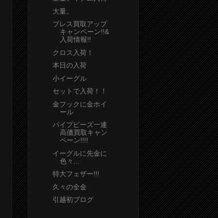
大量。
ブレス買取アップ
キャンペーン!!&
入荷情報!!
クロス入荷！
本日の入荷
小イーグル
セットで入荷！！
金フックに金ホイ
ール
パイプビーズ一連
高価買取キャン
ペーン!!!!
イーグルに先金に
色々...
特大フェザー!!!
久々の全金
引越初ブログ