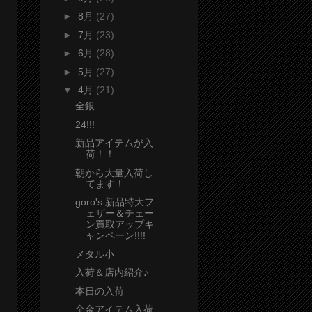
►
8月
(27)
►
7月
(23)
►
6月
(28)
►
5月
(27)
▼
4月
(21)
全銀...
24!!!
新品アイテムが入
荷！！
朝から大量入荷し
てます！
goro's 新品特大フ
ェザー＆チェー
ン買取アップキ
ャンペーン!!!!
メタル小
入荷＆店内紹介♪
本日の入荷
全金アイテム入荷