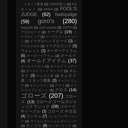
、スタッフ募集
(1)
1992年彫り
(1)
4点
FOOL'S
式ベルト
(1)
AKIRA
(1)
JUDGE
(62)
foolsjudge
goro's
(280)
(59)
happylife
(1)
style sample
(2)
ZIPPO
(1)
イーグル
(19)
アポロビーズ
(2)
イ
ーグルトップ
(1)
イーグルフックチェー
イーグルヘッドビーズ
(3)
ン
(2)
イ
イーグルリング
(3)
ーグルメタル
(1)
ウォレット
(3)
オーダーアイテム
(6)
オールド
オーダーイアテム
(2)
オールドアイテム
(37)
(8)
オールドクロス
(1)
オールドフェザー
キム
(1)
オールドフック サノコウ
(1)
タク
(3)
キムタク
キムタク着
(2)
着、スタッフ募集
(3)
キャストリン
グ
(2)
キャンペーン
(1)
グラス
(2)
クリ
クロス
(14)
スマスプレゼント
(1)
ゴローズ
(207)
ゴロー
ズ.
(13)
ゴローズ.フールズジャ
ッジクラシック
(28)
ゴローズ.
中イーグル
(3)
ゴローズ.中古品
(4)
コンチョ
(7)
コンビフェザーリン
グ
(1)
サドルレザーショルダーバッグ
サノコウ
(8)
(1)
サンダーリング
(1)