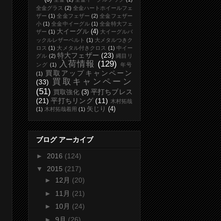
全金グラス
(2)
全金ハートホイールフェ
ザー
(1)
全金フェザー
(2)
全金フェザー
小
(1)
全金中イーグル
(1)
全金特大フェ
大イーグル
(4)
ザー
(1)
大イーグルバ
ックルレザーベルト
(1)
大メタルつきク
ロス
(1)
大メタル付きクロス
(1)
中イー
特大フェザー
(23)
グル
(2)
縄目リ
入荷情報
(129)
ング
(1)
年号
買取アップキャンペーン
(1)
買取キャンペーン
(33)
(51)
平打ちブレス
買取強化
(3)
(21)
平打ちリング
(11)
木村拓哉
矢じり
(4)
(1)
木村拓哉着用
(1)
ブログ アーカイブ
►
2016
(124)
▼
2015
(217)
►
12月
(20)
►
11月
(21)
►
10月
(24)
►
9月
(26)