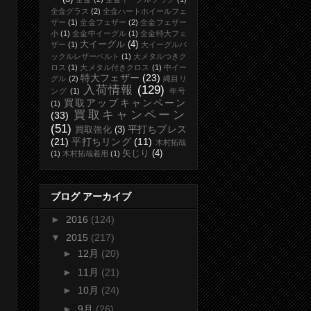
全金グラス
(2)
全金ハートホイールフェ
ザー
(1)
全金フェザー
(2)
全金フェザー
小
(1)
全金中イーグル
(1)
全金特大フェ
大イーグル
(4)
ザー
(1)
大イーグルバ
ックルレザーベルト
(1)
大メタルつきク
ロス
(1)
大メタル付きクロス
(1)
中イー
特大フェザー
(23)
グル
(2)
縄目リ
入荷情報
(129)
ング
(1)
年号
買取アップキャンペーン
(1)
買取キャンペーン
(33)
(51)
平打ちブレス
買取強化
(3)
(21)
平打ちリング
(11)
木村拓哉
矢じり
(4)
(1)
木村拓哉着用
(1)
ブログ アーカイブ
►
2016
(124)
▼
2015
(217)
►
12月
(20)
►
11月
(21)
►
10月
(24)
►
9月
(26)