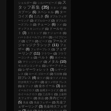
ス
ショルダー
(1)
シルバービーズ
(1)
タッフ募集
(35)
スタンプ
(1)
スプーン
(6)
スペシャル
(8)
ター
コイズ
(5)
たたき
(5)
ダブルフェザ
ーリング
(2)
ダブルローズ
(2)
ダブルロ
チェーン
(6)
ーズブレス
(2)
ツメ
(1)
ドールセッ
ディアスキンバッグ
(1)
ト
(3)
トリトップ
(1)
ナジョーネ
(1)
ハートホイールフェザー
(1)
パイプビー
フールズ
ズ
(2)
ピアス
(2)
ビーズ
(1)
ジャッジクラシック
(11)
フェ
フェザ
ザー
(8)
フェザーブレス
(1)
ーリング
(11)
フラワー
(2)
フラワ
ベルト
(6)
ーコンチョ
(2)
ホイール
メタル
(10)
(2)
マリッジリング
(2)
モルガンコンチョ
(1)
レザーアイテム
レザーウォレット
(3)
(1)
レザーブ
レス
(1)
ローズ.ゴローズ
(2)
引出物
(1)
顔ブレス
(4)
金ツメ
(1)
金ツメメタル
付き特大フェザー
(2)
金ツメ付きブレス
金ホイール
(3)
(1)
金フック
(2)
金ホ
イールクロス
(2)
金縄ターコイズ
(2)
銀
ホイールクロス
(1)
三点吊り
(1)
上金特
身内ビーズ
大フェザー
(2)
新品
(2)
(5)
先金フ
先金
(2)
先金フェザー
(2)
ェザーリング
(3)
先金特大フェザ
ー
(3)
全金
(2)
全金イーグルフック
(1)