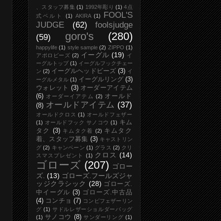
、スタッフ募集
(1)
1992年彫り
(1)
4点
FOOL'S
式ベルト
(1)
AKIRA
(1)
JUDGE
(62)
foolsjudge
goro's
(280)
(59)
happylife
(1)
style sample
(2)
ZIPPO
(1)
イーグル
(19)
アポロビーズ
(2)
イ
ーグルトップ
(1)
イーグルフックチェー
イーグルヘッドビーズ
(3)
ン
(2)
イ
イーグルリング
(3)
ーグルメタル
(1)
ウォレット
(3)
オーダーアイテム
(6)
オールド
オーダーイアテム
(2)
オールドアイテム
(37)
(8)
オールドクロス
(1)
オールドフェザー
キム
(1)
オールドフック サノコウ
(1)
タク
(3)
キムタク
キムタク着
(2)
着、スタッフ募集
(3)
キャストリン
グ
(2)
キャンペーン
(1)
グラス
(2)
クリ
クロス
(14)
スマスプレゼント
(1)
ゴローズ
(207)
ゴロー
ズ.
(13)
ゴローズ.フールズジャ
ッジクラシック
(28)
ゴローズ.
中イーグル
(3)
ゴローズ.中古品
(4)
コンチョ
(7)
コンビフェザーリン
グ
(1)
サドルレザーショルダーバッグ
サノコウ
(8)
(1)
サンダーリング
(1)