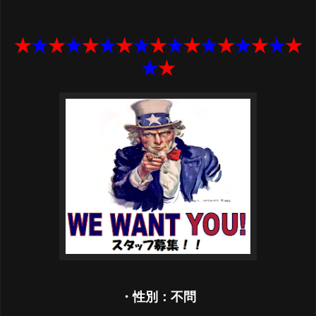
★
★
★
★
★
★
★
★
★
★
★
★
★
★
★
★
★
★
★
・性別：不問