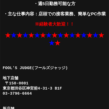
・週5日勤務可能な方
・主な仕事内容：店頭での接客業務、簡単なPC作業
※経験者大歓迎！！
★
★
★
★
★
★
★
★
★
★
★
★
★
★
★
★
★
★
★
FOOL'S JUDGE(フールズジャッジ)
地下店舗
〒150-0001
東京都渋谷区神宮前4-31-3 B1F
03-3796-6664
新店舗