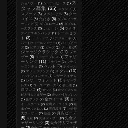
ス
ショルダー
(1)
シルバービーズ
(1)
タッフ募集
(35)
スタンプ
(1)
スプーン
(6)
スペシャル
(8)
ター
コイズ
(5)
たたき
(5)
ダブルフェザ
ーリング
(2)
ダブルローズ
(2)
ダブルロ
チェーン
(6)
ーズブレス
(2)
ツメ
(1)
ドールセッ
ディアスキンバッグ
(1)
ト
(3)
トリトップ
(1)
ナジョーネ
(1)
ハートホイールフェザー
(1)
パイプビー
フールズ
ズ
(2)
ピアス
(2)
ビーズ
(1)
ジャッジクラシック
(11)
フェ
フェザ
ザー
(8)
フェザーブレス
(1)
ーリング
(11)
フラワー
(2)
フラワ
ベルト
(6)
ーコンチョ
(2)
ホイール
メタル
(10)
(2)
マリッジリング
(2)
モルガンコンチョ
(1)
レザーアイテム
レザーウォレット
(3)
(1)
レザーブ
レス
(1)
ローズ.ゴローズ
(2)
引出物
(1)
顔ブレス
(4)
金ツメ
(1)
金ツメメタル
付き特大フェザー
(2)
金ツメ付きブレス
金ホイール
(3)
(1)
金フック
(2)
金ホ
イールクロス
(2)
金縄ターコイズ
(2)
銀
ホイールクロス
(1)
三点吊り
(1)
上金特
身内ビーズ
大フェザー
(2)
新品
(2)
(5)
先金フ
先金
(2)
先金フェザー
(2)
ェザーリング
(3)
先金特大フェザ
ー
(3)
全金
(2)
全金イーグルフック
(1)