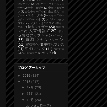
全金グラス
(2)
全金ハートホイールフェ
ザー
(1)
全金フェザー
(2)
全金フェザー
小
(1)
全金中イーグル
(1)
全金特大フェ
大イーグル
(4)
ザー
(1)
大イーグルバ
ックルレザーベルト
(1)
大メタルつきク
ロス
(1)
大メタル付きクロス
(1)
中イー
特大フェザー
(23)
グル
(2)
縄目リ
入荷情報
(129)
ング
(1)
年号
買取アップキャンペーン
(1)
買取キャンペーン
(33)
(51)
平打ちブレス
買取強化
(3)
(21)
平打ちリング
(11)
木村拓哉
矢じり
(4)
(1)
木村拓哉着用
(1)
ブログ アーカイブ
►
2016
(124)
▼
2015
(217)
►
12月
(20)
►
11月
(21)
▼
10月
(24)
goro's(ゴローズ)