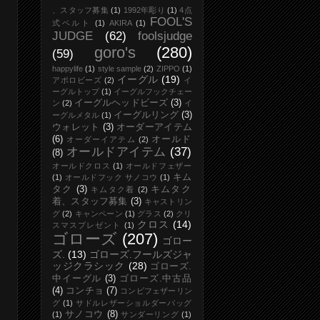
、スタッフ募集
(1)
1992年彫り
(1)
4点
FOOL'S
式ベルト
(1)
AKIRA
(1)
JUDGE
(62)
foolsjudge
goro's
(280)
(59)
happylife
(1)
style sample
(2)
ZIPPO
(1)
イーグル
(19)
アポロビーズ
(2)
イ
ーグルトップ
(1)
イーグルフックチェー
イーグルヘッドビーズ
(3)
ン
(2)
イ
イーグルリング
(3)
ーグルメタル
(1)
ウォレット
(3)
オーダーアイテム
(6)
オールド
オーダーイアテム
(2)
オールドアイテム
(37)
(8)
オールドクロス
(1)
オールドフェザー
キム
(1)
オールドフック サノコウ
(1)
タク
(3)
キムタク
キムタク着
(2)
着、スタッフ募集
(3)
キャストリン
グ
(2)
キャンペーン
(1)
グラス
(2)
クリ
クロス
(14)
スマスプレゼント
(1)
ゴローズ
(207)
ゴロー
ズ.
(13)
ゴローズ.フールズジャ
ッジクラシック
(28)
ゴローズ.
中イーグル
(3)
ゴローズ.中古品
(4)
コンチョ
(7)
コンビフェザーリン
グ
(1)
サドルレザーショルダーバッグ
サノコウ
(8)
(1)
サンダーリング
(1)